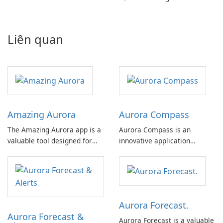
thiện Điện toán Intel
Liên quan
Amazing Aurora
Aurora Compass
The Amazing Aurora app is a
Aurora Compass is an
valuable tool designed for
innovative application
individuals interested in
designed for users interested
observing the awe-inspiring
in tracking auroras and space
phenomenon of the aurora
weather. This app is suitable
borealis, commonly known as
for both novices and experts,
the northern lights.
offering a comprehensive set
Aurora Forecast.
of features without the
Aurora Forecast &
distraction of …
Aurora Forecast is a valuable