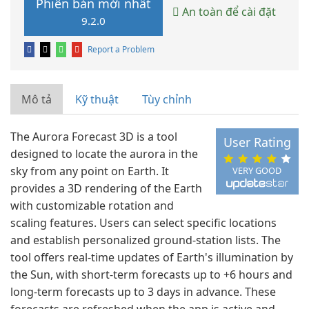
Phiên bản mới nhất
An toàn để cài đặt
9.2.0
Report a Problem
Mô tả
Kỹ thuật
Tùy chỉnh
The Aurora Forecast 3D is a tool
User Rating
designed to locate the aurora in the
sky from any point on Earth. It
VERY GOOD
provides a 3D rendering of the Earth
with customizable rotation and
scaling features. Users can select specific locations
and establish personalized ground-station lists. The
tool offers real-time updates of Earth's illumination by
the Sun, with short-term forecasts up to +6 hours and
long-term forecasts up to 3 days in advance. These