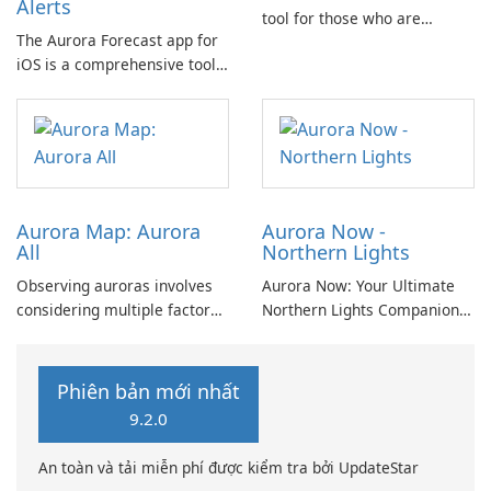
Alerts
tool for those who are
The Aurora Forecast app for
passionate about exploring
iOS is a comprehensive tool
the mesmerizing
that offers a range of
phenomenon of the Northern
features to help users stay
Lights.
informed about aurora
visibility and space weather
conditions.
Aurora Map: Aurora
Aurora Now -
All
Northern Lights
Observing auroras involves
Aurora Now: Your Ultimate
considering multiple factors
Northern Lights Companion
beyond mere probability.
Experience the Magic of the
Cloud cover, light pollution,
Aurora Borealis with Aurora
solar elevation, and lunar
Now! Are you eager to
Phiên bản mới nhất
position significantly
witness the awe-inspiring
9.2.0
influence aurora visibility.
Northern Lights? Look no
further! Aurora Now is here
An toàn và tải miễn phí được kiểm tra bởi UpdateStar
to help.