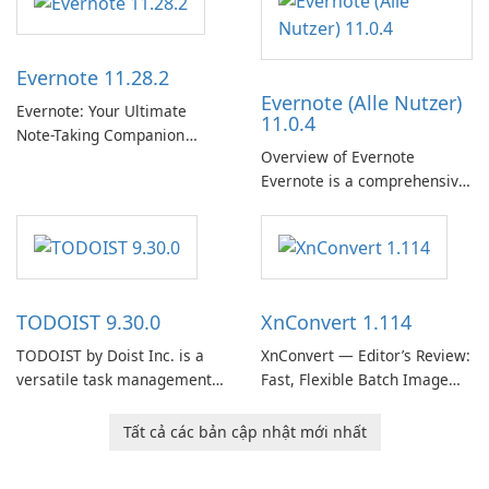
term support channel of the
Thunderbird desktop email
client designed for
Evernote 11.28.2
organizations and users who
Evernote (Alle Nutzer)
need predictable …
Evernote: Your Ultimate
11.0.4
Note-Taking Companion
Overview of Evernote
Evernote, developed by
Evernote is a comprehensive
EverNote Corp., is a versatile
note-taking and organization
note-taking application that
software designed to help
helps users capture ideas,
users capture, organize, and
organize to-do lists, and keep
access information across
track of important
multiple devices.
information.
TODOIST 9.30.0
XnConvert 1.114
TODOIST by Doist Inc. is a
XnConvert — Editor’s Review:
versatile task management
Fast, Flexible Batch Image
tool designed to help
Converter for Windows,
individuals and teams
macOS and Linux XnConvert
Tất cả các bản cập nhật mới nhất
organize their work and
is a polished, cross-platform
increase productivity.
batch image processor from