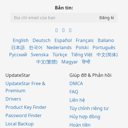
Bản tin:
English
Deutsch
Español
Français
Italiano
日本語
한국어
Nederlands
Polski
Português
Русский
Svenska
Türkçe
Tiếng Việt
中文(简体)
中文(繁體)
Magyar
हिन्दी
UpdateStar
Giúp đỡ & Phản hồi
UpdateStar Free &
DMCA
Premium
FAQ
Drivers
Liên hệ
Product Key Finder
Tùy chỉnh riêng tư
Password Finder
Hủy hợp đồng
Local Backup
Hoàn tiền