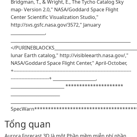
Bridgman, T., & Wright, E., The Tycho Catalog Sky
map- Version 2.0," NASA/Goddard Space Flight
Center Scientific Visualization Studio,"
http://svs.gsfc.nasa.gov/3572," January
________________,
________________________________________________________
</PURINEBLAOCKS_______________________________________
lunar Earth catalog," http://visibleearth.nasa.gov/,"
NASA/Goddard Space Flight Center," April-October,
+-----------------------------------------------------------------------------
-------------------------+ ____________________,
_________________________ *********************
_______________________
___________________________________________________________
SpecWarn**************************************
Tổng quan
Aurora Forecast 3D là một Phần mềm miễn phí phần